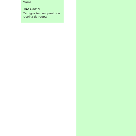
Mama
19-12-2013
Cardigos tem ecoponto de
recolha de roupa
17-12-2013
Presépio contínua a marcar
pontos
14-12-2013
Câmara promove sorteio
natalício
13-12-2013
Crianças de Cardigos foram
ao cinema
09-12-2013
Câmara Municipal de
Mação promove várias
iniciativas este Natal
30-11-2013
Praia do Vergancinho
ganhou estrela do Médio
Tejo
13-11-2013
Cento e cinquenta foram a
Marvão
23-06-2013
Dinheiro do concurso de
presépios doado
16-06-2013
Escuteiros da Amadora