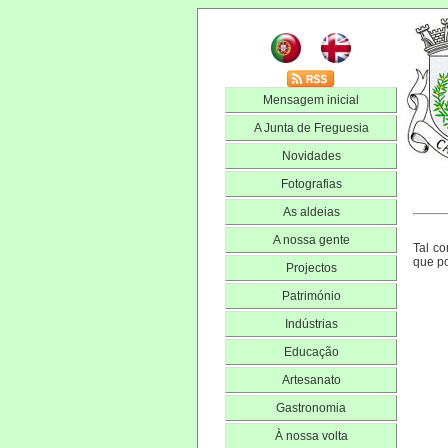
Mensagem inicial
A Junta de Freguesia
Novidades
Fotografias
As aldeias
A nossa gente
Tal c
que po
Projectos
Património
Indústrias
Educação
Artesanato
Gastronomia
À nossa volta