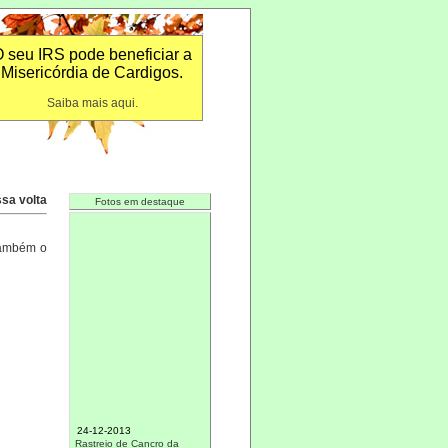
 seu IRS pode beneficiar a
Misericórdia de Cardigos.
Saiba mais aqui.
sa volta
Fotos em destaque
também o
24-12-2013
Rastreio de Cancro da