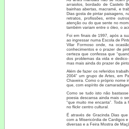
arraiolos, bordado de Castelo Br
bainhas abertas, macramé, e trab
Dias gosta de pintar paisagens, 
retratos, profissões, entre ou
atenção ou do que sente no momen
também variam entre o óleo, o acrí
Foi em finais de 1997, após a su
ao ingressar numa Escola de Pint
Vilar Formoso onde, na ocasião
conhecimentos e o prazer de pint
certeza que confessa que “quand
dos problemas da vida e dedico-
mas mais ainda do prazer de pinta
Além de fazer os referidos trabal
2004” um grupo de Artes, em Par
Chaveira. Como o próprio nome in
que, com espírito de camaradagem
Como se tudo isto não bastasse
poesia descansa ainda mais o seu
“que muito me encanta”. Toda a h
no flickr centro cultural.
É através de Gracinda Dias que 
com a Misericórdia de Cardigos e
diversas e a Feira Mostra de Maç