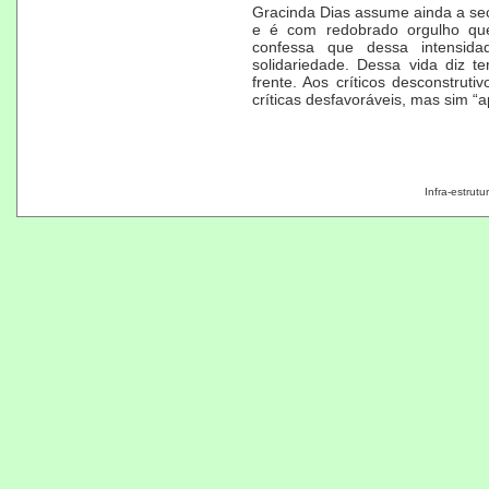
Gracinda Dias assume ainda a sec
e é com redobrado orgulho que
confessa que dessa intensidad
solidariedade. Dessa vida diz 
frente. Aos críticos desconstru
críticas desfavoráveis, mas sim “
Infra-estrut