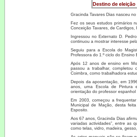
Destino de eleição
Gracinda Tavares Dias nasceu no 
Fez os seus estudos primários n
Conceição Tavares, de Cardigos, l
Ingressou no Externato D. Pedr
continuou a mostrar interesse pela
Seguiu para a Escola do Magist
Professora do 1.º ciclo do Ensino
Após 12 anos de ensino em Moç
passou a trabalhar, completou 
Coimbra, como trabalhadora estu
Depois da aposentação, em 1996
anos, uma Escola de Pintura 
orientação do professor espanhol 
Em 2003, começou a frequentar 
Municipal de Mação, desta feita
Esposito.
Aos 67 anos, Gracinda Dias afirm
variadas actividades”, entre as q
como telas, vidro, madeira, gesso, 
As artes manuais não se ficam 