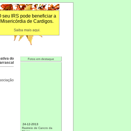
 seu IRS pode beneficiar a
Misericórdia de Cardigos.
Saiba mais aqui.
ativa do
Fotos em destaque
arrascal
sociação
24-12-2013
Rastreio de Cancro da
Mama