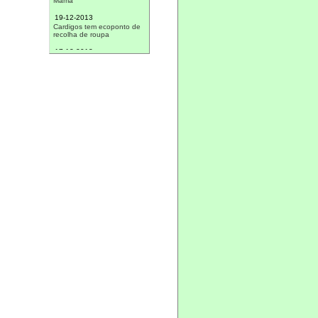
19-12-2013
Cardigos tem ecoponto de
recolha de roupa
17-12-2013
Presépio contínua a marcar
pontos
14-12-2013
Câmara promove sorteio
natalício
13-12-2013
Crianças de Cardigos foram
ao cinema
09-12-2013
Câmara Municipal de
Mação promove várias
iniciativas este Natal
30-11-2013
Praia do Vergancinho
ganhou estrela do Médio
Tejo
13-11-2013
Cento e cinquenta foram a
Marvão
23-06-2013
Dinheiro do concurso de
presépios doado
16-06-2013
Escuteiros da Amadora