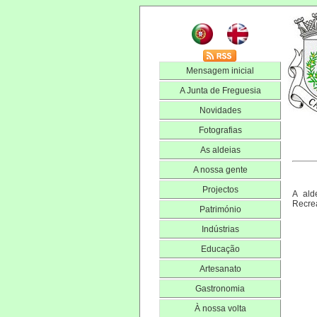
Mensagem inicial
A Junta de Freguesia
Novidades
Fotografias
As aldeias
A nossa gente
Projectos
A ald
Recrea
Património
Indústrias
Educação
Artesanato
Gastronomia
À nossa volta