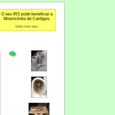
O seu IRS pode beneficiar a
Misericórdia de Cardigos.
Saiba mais aqui.