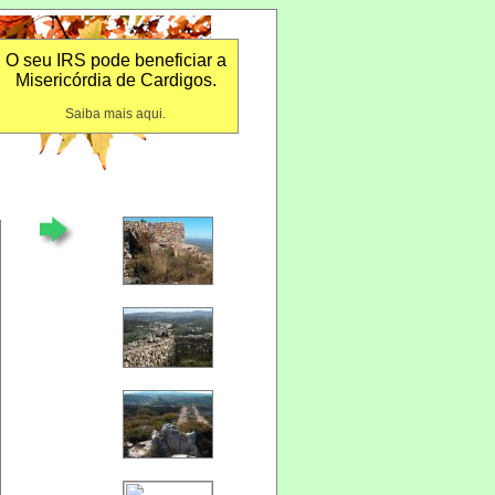
O seu IRS pode beneficiar a
Misericórdia de Cardigos.
Saiba mais aqui.