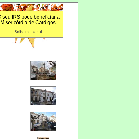
 seu IRS pode beneficiar a
Misericórdia de Cardigos.
Saiba mais aqui.