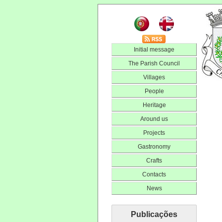
Initial message
The Parish Council
Villages
People
Heritage
Around us
Projects
Gastronomy
Crafts
Contacts
News
Publicações