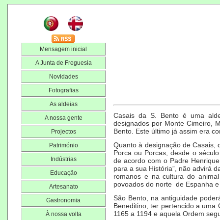
Mensagem inicial
A Junta de Freguesia
Novidades
Fotografias
As aldeias
Casais da S. Bento é uma aldei
A nossa gente
designados por Monte Cimeiro, 
Bento. Este último já assim era c
Projectos
Quanto à designação de Casais, d
Património
Porca ou Porcas, desde o século
Indústrias
de acordo com o Padre Henrique d
para a sua História”, não advirá d
Educação
romanos e na cultura do anima
povoados do norte de Espanha e
Artesanato
São Bento, na antiguidade poderá
Gastronomia
Beneditino, ter pertencido a uma 
1165 a 1194 e aquela Ordem segui
À nossa volta