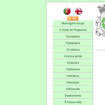
Mensagem inicial
A Junta de Freguesia
Novidades
Fotografias
As aldeias
A nossa gente
Projectos
Património
Indústrias
Educação
Artesanato
Gastronomia
À nossa volta