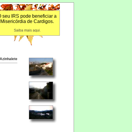
 seu IRS pode beneficiar a
Misericórdia de Cardigos.
Saiba mais aqui.
Azinhalete